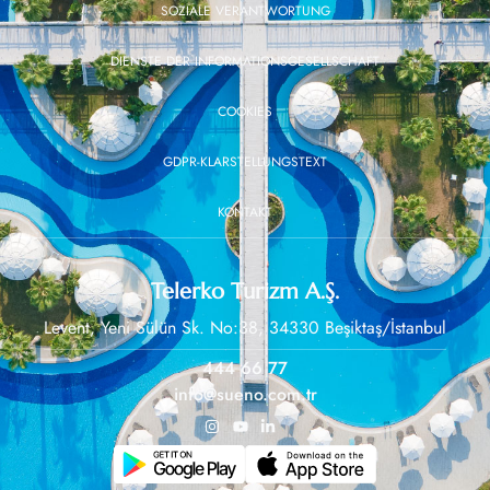
SOZIALE VERANTWORTUNG
DIENSTE DER INFORMATIONSGESELLSCHAFT
COOKIES
GDPR-KLARSTELLUNGSTEXT
KONTAKT
Telerko Turizm A.Ş.
Levent, Yeni Sülün Sk. No:38, 34330 Beşiktaş/İstanbul
444 66 77
info@sueno.com.tr