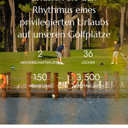
Rhythmus eines
privilegierten Urlaubs
auf unseren Golfplätze
2
36
MEISTERSCHAFTSPLÄTZE
LÖCHER
150
3,500
HEKTAR LAND
M² PUTTING GREEN